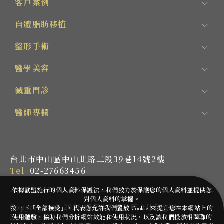
客戶案例
自體脂肪移植
整形手術
醫學美容
減重門診
醫師專欄
台北市中山區中山北路二段39巷14號2樓
Tel
02-27663456
依據歐盟施行的個人資料保護法，我們致力於保護您的個人資料並提供您
對個人資料的掌握。
Copyright ©
2026
邱正宏美學診所
All Rights
按一下「全部接受」，代表您允許我們置放 Cookie 來提升您在本網站上的
Reserved.
使用體驗、協助我們分析網站效能和使用狀況，以及讓我們投放相關聯的