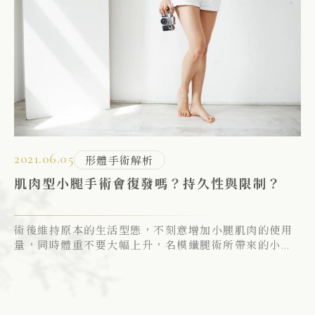
2021.06.05
20
形體手術解析
肌肉型小腿手術會復發嗎？持久性與限制？
不
約
術後維持原本的生活型態，不刻意增加小腿肌肉的使用
男
量，同時體重不要大幅上升，名模纖腿術所帶來的小腿
緊
纖細效果通常都能穩定維持
加