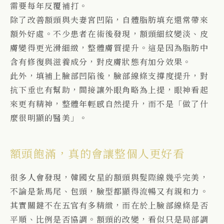
需要每年反覆補打。
除了改善額頭與夫妻宮凹陷，自體脂肪填充還常帶來
額外好處。不少患者在術後發現，額頭細紋變淡、皮
膚變得更光滑細緻，整體膚質提升。這是因為脂肪中
含有修復與滋養成分，對皮膚狀態有加分效果。
此外，填補上臉部凹陷後，臉部線條支撐度提升，對
抗下垂也有幫助，間接讓外眼角略為上提，眼神看起
來更有精神，整體年輕感自然提升，而不是「做了什
麼很明顯的醫美」。
額頭飽滿，真的會讓整個人更好看
很多人會發現，韓國女星的額頭與髮際線幾乎完美，
不論是紮馬尾、包頭，臉型都顯得流暢又有親和力。
其實關鍵不在五官有多精緻，而在於上臉部線條是否
平順、比例是否協調。
額頭的改變，看似只是局部調