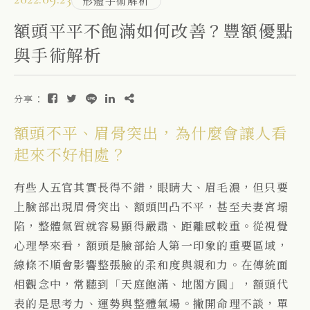
形體手術解析
額頭平平不飽滿如何改善？豐額優點
與手術解析
分享：
額頭不平、眉骨突出，為什麼會讓人看
起來不好相處？
有些人五官其實長得不錯，眼睛大、眉毛濃，但只要
上臉部出現眉骨突出、額頭凹凸不平，甚至夫妻宮塌
陷，整體氣質就容易顯得嚴肅、距離感較重。從視覺
心理學來看，額頭是臉部給人第一印象的重要區域，
線條不順會影響整張臉的柔和度與親和力。在傳統面
相觀念中，常聽到「天庭飽滿、地閣方圓」，額頭代
表的是思考力、運勢與整體氣場。撇開命理不談，單