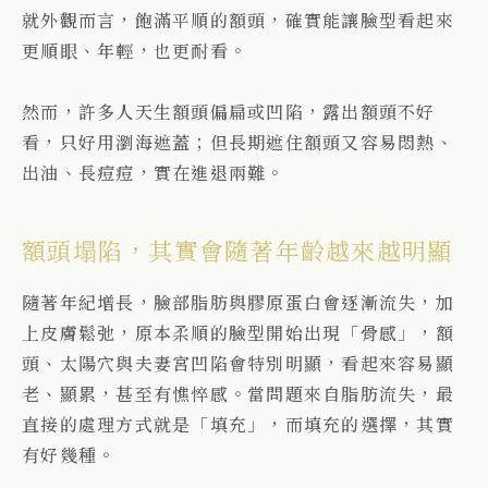
就外觀而言，飽滿平順的額頭，確實能讓臉型看起來
更順眼、年輕，也更耐看。
然而，許多人天生額頭偏扁或凹陷，露出額頭不好
看，只好用瀏海遮蓋；但長期遮住額頭又容易悶熱、
出油、長痘痘，實在進退兩難。
額頭塌陷，其實會隨著年齡越來越明顯
隨著年紀增長，臉部脂肪與膠原蛋白會逐漸流失，加
上皮膚鬆弛，原本柔順的臉型開始出現「骨感」，額
頭、太陽穴與夫妻宮凹陷會特別明顯，看起來容易顯
老、顯累，甚至有憔悴感。
當問題來自脂肪流失，最
直接的處理方式就是「填充」，而填充的選擇，其實
有好幾種。