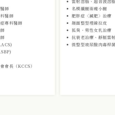
究
雷射溶脂、超音波溶
科醫師
名模纖腿術瘦小腿
專科醫師
肥胖症〈減肥〉治療
胖症專科醫師
顏面整型埋線拉皮
醫師
狐臭、男性女乳治療
醫師
抗衰老治療、靜脈雷
ACS)
微整型玻尿酸肉毒桿
SBP)
會會長（KCCS）