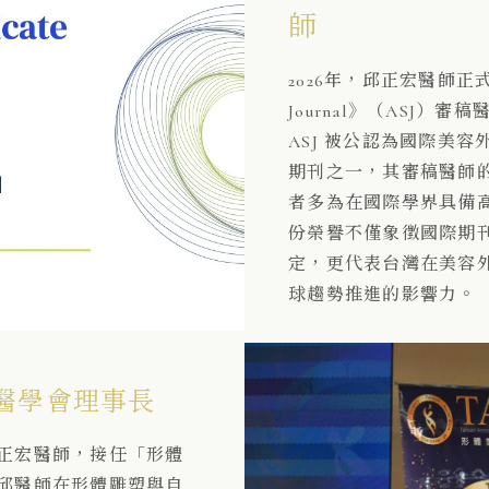
師
2026年，邱正宏醫師正式獲頒《
Journal》（ASJ）
ASJ 被公認為國際美
期刊之一，其審稿醫師
者多為在國際學界具備
份榮譽不僅象徵國際期
定，更代表台灣在美容
球趨勢推進的影響力。
醫學會理事長
正宏醫師，接任「形體
邱醫師在形體雕塑與自