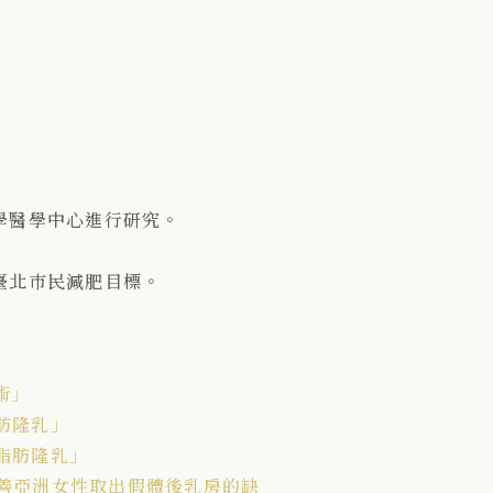
學醫學中心進行研究。
臺北巿民減肥目標。
術」
肪隆乳」
脂肪隆乳」
善亞洲女性取出假體後乳房的缺