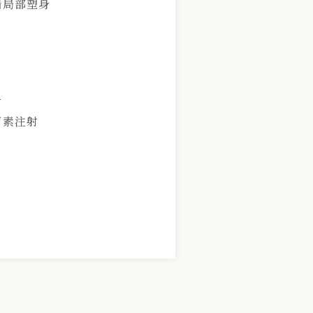
脂局部塑身
射
菌素注射