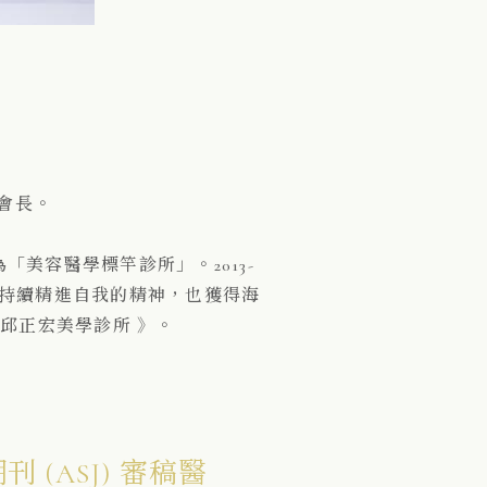
會長。
美容醫學標竿診所」。2013-
與持續精進自我的精神，也獲得海
 邱正宏美學診所 》。
 (ASJ) 審稿醫