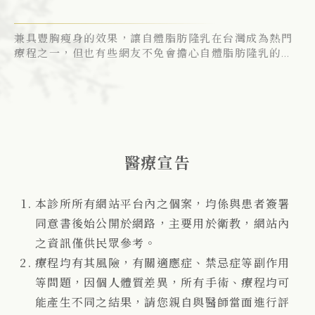
是
兼具豐胸瘦身的效果，讓自體脂肪隆乳在台灣成為熱門
很
療程之一，但也有些網友不免會擔心自體脂肪隆乳的缺
隆
點，拿矽膠隆乳手術比較CP值。此文針對自體脂肪隆乳
達
常見缺點/風險分析，並分享醫師技術如何改善自體脂肪
再
隆乳的缺點！
醫療宣告
本診所所有網站平台內之個案，均係與患者簽署
同意書後始公開於網路，主要用於衛教，網站內
之資訊僅供民眾參考。
療程均有其風險，有關適應症、禁忌症等副作用
等問題，因個人體質差異，所有手術、療程均可
能產生不同之結果，請您親自與醫師當面進行評