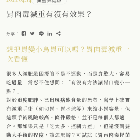
減重與健康
胃肉毒減重有沒有效果？
分享：
想把胃變小鳥胃可以嗎？胃肉毒減重一
次看懂
很多人減肥最困擾的不是不運動，而是
食慾大、容易
吃過量
，常忍不住想問：「有沒有方法讓胃口變小一
點？」
對於
重度肥胖、已出現病態食量
的患者，醫學上確實
有減重手術（如切胃、胃水球等）來縮小胃容量，但
這類手術
風險較高、條件嚴格
，並不是每個人都適
合。
那如果只是「吃太多、控制力差」，但
還沒到要
動大手術的程度
，該怎麼辦？可試試【
胃內肉毒桿菌