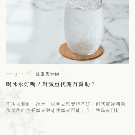
項
個
有
。
2019.12.26
20
減重與健康
喝冰水好嗎？對減重代謝有幫助？
穿
不少人聽到「冰水」就會立刻覺得不好，但其實冷刺激
小
後體內的生長激素與雄性激素可能上升，胰島素阻抗下
長
降，進而減少發炎反應、改善睡眠品質等諸多好處。
肌