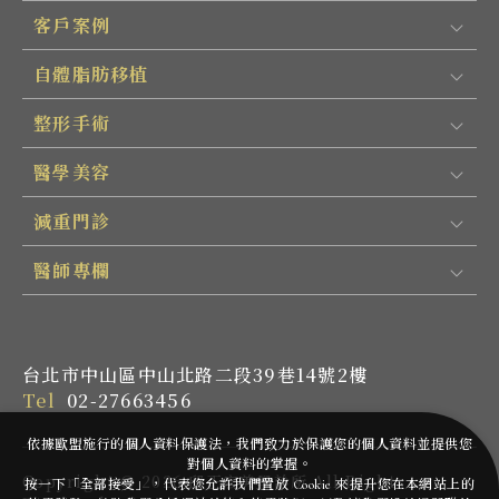
客戶案例
自體脂肪移植
整形手術
醫學美容
減重門診
醫師專欄
台北市中山區中山北路二段39巷14號2樓
Tel
02-27663456
依據歐盟施行的個人資料保護法，我們致力於保護您的個人資料並提供您
對個人資料的掌握。
Copyright ©
2026
邱正宏美學診所
All Rights
按一下「全部接受」，代表您允許我們置放 Cookie 來提升您在本網站上的