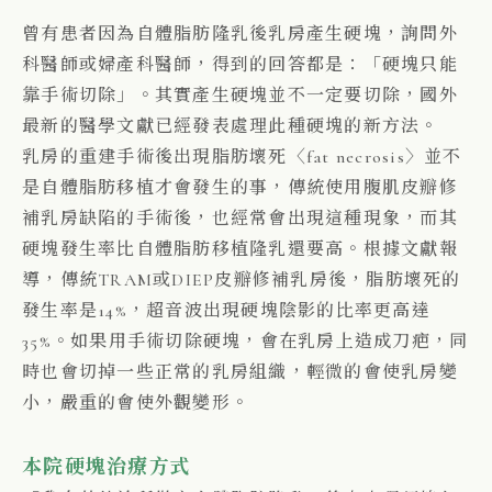
曾有患者因為自體脂肪隆乳後乳房產生硬塊，詢問外
科醫師或婦產科醫師，得到的回答都是：「硬塊只能
靠手術切除」。其實產生硬塊並不一定要切除，國外
最新的醫學文獻已經發表處理此種硬塊的新方法。
乳房的重建手術後出現脂肪壞死〈fat necrosis〉並不
是自體脂肪移植才會發生的事，傳統使用腹肌皮瓣修
補乳房缺陷的手術後，也經常會出現這種現象，而其
硬塊發生率比自體脂肪移植隆乳還要高。根據文獻報
導，傳統TRAM或DIEP皮瓣修補乳房後，脂肪壞死的
發生率是14%，超音波出現硬塊陰影的比率更高達
35%。如果用手術切除硬塊，會在乳房上造成刀疤，同
時也會切掉一些正常的乳房組織，輕微的會使乳房變
小，嚴重的會使外觀變形。
本院硬塊治療方式