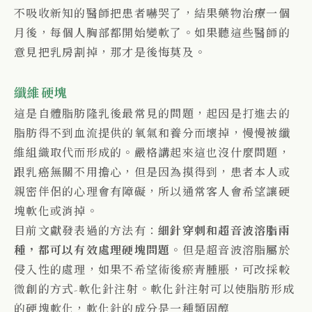
不吸收新知的醫師把患者嚇哭了，結果藥物治療一個
月後，每個人胸部都開始變軟了。如果聽這些醫師的
意見把乳房割掉，那才是後悔莫及。
纖維硬塊
這是自體脂肪隆乳後最常見的問題，起因是打進去的
脂肪得不到血流提供的氧氣和養分而壞掉，慢慢被纖
維組織取代而形成的。嚴格講起來這也沒什麼問題，
跟乳癌無關不用擔心，但是因為摸得到，患者本人或
親密伴侶的心理會有障礙，所以通常客人會希望讓硬
塊軟化或消掉。
目前文獻發表過的方法有：
細針穿刺和超音波溶脂兩
種，都可以有效處理硬塊問題
。但是超音波溶脂屬於
侵入性的處理，如果不希望術後瘀青腫脹，可改採較
微創的方式-軟化針注射。軟化針注射可以使脂肪形成
的硬塊軟化，軟化針的成分是一種類固醇