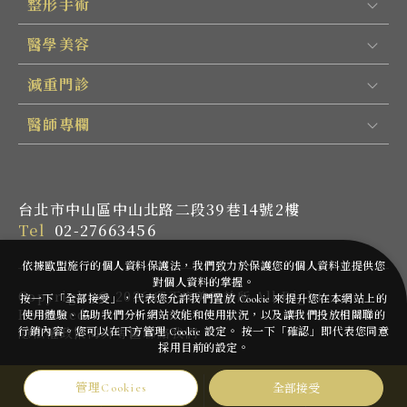
整形手術
醫學美容
減重門診
醫師專欄
台北市中山區中山北路二段39巷14號2樓
Tel
02-27663456
依據歐盟施行的個人資料保護法，我們致力於保護您的個人資料並提供您
對個人資料的掌握。
Copyright ©
2026
邱正宏美學診所
All Rights
按一下「全部接受」，代表您允許我們置放 Cookie 來提升您在本網站上的
Reserved.
使用體驗、協助我們分析網站效能和使用狀況，以及讓我們投放相關聯的
行銷內容。您可以在下方管理 Cookie 設定。 按一下「確認」即代表您同意
隱私權政策
海外專區
聯絡我們
採用目前的設定。
全部接受
管理Cookies