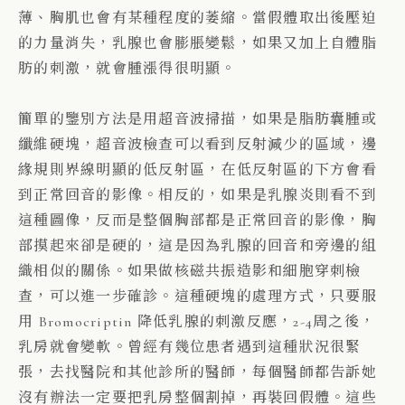
薄、胸肌也會有某種程度的萎縮。當假體取出後壓迫
的力量消失，乳腺也會膨脹變鬆，如果又加上自體脂
肪的刺激，就會腫漲得很明顯。
簡單的鑒別方法是用超音波掃描，如果是脂肪囊腫或
纖維硬塊，超音波檢查可以看到反射減少的區域，邊
緣規則界線明顯的低反射區，在低反射區的下方會看
到正常回音的影像。相反的，如果是乳腺炎則看不到
這種圖像，反而是整個胸部都是正常回音的影像，胸
部摸起來卻是硬的，這是因為乳腺的回音和旁邊的組
織相似的關係。如果做核磁共振造影和細胞穿刺檢
查，可以進一步確診。這種硬塊的處理方式，只要服
用 Bromocriptin 降低乳腺的刺激反應，2-4周之後，
乳房就會變軟。曾經有幾位患者遇到這種狀況很緊
張，去找醫院和其他診所的醫師，每個醫師都告訴她
沒有辦法一定要把乳房整個割掉，再裝回假體。這些