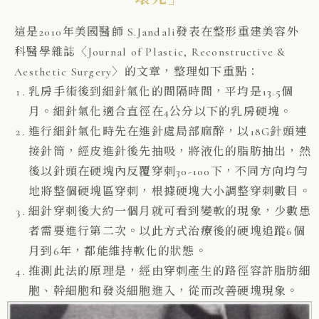
這是2010年美國醫師 S.Jandali發表在整形重建美容外
科醫學雜誌〈Journal of Plastic, Reconstructive &
Aesthetic Surgery〉的文章，整理如下重點：
乳房手術後到細針氣化的間隔時間，平均是13.5個
月。細針氣化適合直徑在4公分以下的乳房硬塊。
進行細針氣化時先在進針處局部麻醉，以18G針頭連
接針筒，經皮進針後先抽吸，將液化的脂肪抽出，然
後以針頭在硬塊內反覆穿刺30-100下，不同方向均勻
地將整個硬塊區穿刺，根據硬塊大小調整穿刺數目。
細針穿刺後大約一個月就可看到變軟的現象，少數患
者需要進行第二次。以此方式治療後的硬塊追蹤6個
月到6年，都能維持軟化的狀態。
推測此法的原理是，經由穿刺產生的路徑容許脂肪細
胞、幹細胞和發炎細胞進入，從而改善硬塊現象。