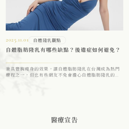
2025.11.01
20
自體隆乳觀點
前到術後全攻略！
自體脂肪隆乳有哪些缺點？後遺症如何避免？
豐
是
兼具豐胸瘦身的效果，讓自體脂肪隆乳在台灣成為熱門
很
療程之一，但也有些網友不免會擔心自體脂肪隆乳的缺
隆
點，拿矽膠隆乳手術比較CP值。此文針對自體脂肪隆乳
達
常見缺點/風險分析，並分享醫師技術如何改善自體脂肪
再
隆乳的缺點！
醫療宣告